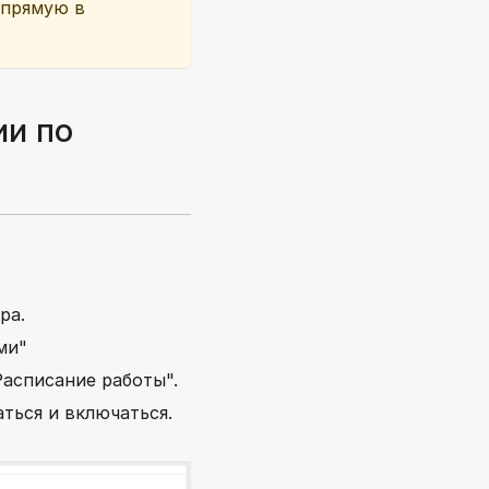
апрямую в
ии по
ра.
ми"
асписание работы".
ться и включаться.