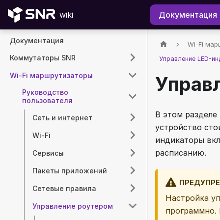
wiki
Документация
Документация
Wi-Fi мар
Коммутаторы SNR
Управление LED-и
Wi-Fi маршрутизаторы
Управ
Руководство
пользователя
В этом разделе
Сеть и интернет
устройство сто
Wi-Fi
индикаторы вкл
расписанию.
Сервисы
Пакеты приложений
ПРЕДУПР
Сетевые правила
Настройка уп
Управление роутером
программно. 