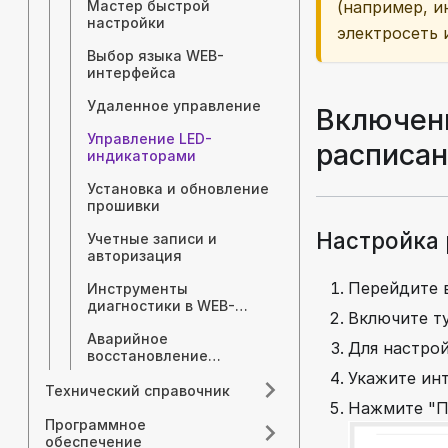
(например, и
Мастер быстрой
настройки
электросеть 
Выбор языка WEB-
интерфейса
Удаленное управление
Включен
Управление LED-
расписа
индикаторами
Установка и обновление
прошивки
Настройка 
Учетные записи и
авторизация
Перейдите 
Инструменты
диагностики в WEB-
Включите т
интерфейсе
Аварийное
Для настро
восстановление
прошивки
Укажите инт
Технический справочник
Нажмите "П
Программное
обеспечение