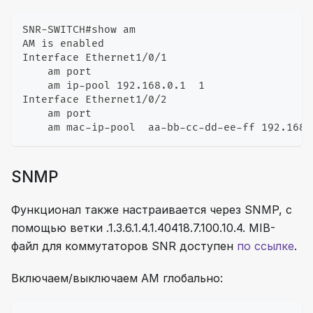
SNR-SWITCH#show am
AM is enabled
Interface Ethernet1/0/1
    am port
    am ip-pool 192.168.0.1  1
Interface Ethernet1/0/2
    am port
    am mac-ip-pool  aa-bb-cc-dd-ee-ff 192.168.
SNMP
Функционал также настраивается через SNMP, с
помощью ветки .1.3.6.1.4.1.40418.7.100.10.4. MIB-
файл для коммутаторов SNR доступен
по ссылке
.
Включаем/выключаем AM глобально: