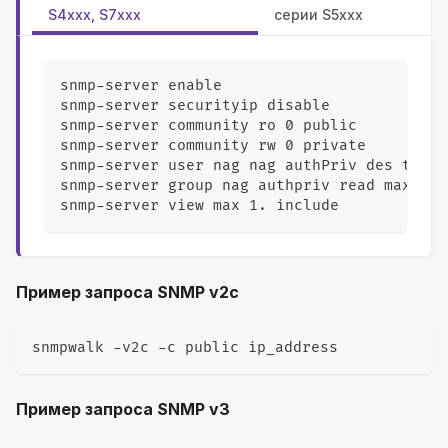
S4xxx, S7xxx
cерии S5xxx
snmp-server enable
snmp-server securityip disable
snmp-server community ro 0 public
snmp-server community rw 0 private
snmp-server user nag nag authPriv des test1
snmp-server group nag authpriv read max wri
snmp-server view max 1. include
Пример запроса SNMP v2c
snmpwalk -v2c -c public ip_address
Пример запроса SNMP v3