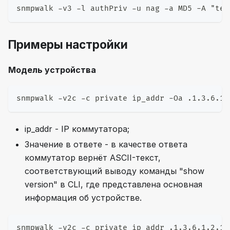
snmpwalk -v3 -l authPriv -u nag -a MD5 -A "tes
Примеры настройки
Модель устройства
snmpwalk -v2c -c private ip_addr -Oa .1.3.6.1.
ip_addr - IP коммутатора;
Значение в ответе - в качестве ответа
коммутатор вернёт ASCII-текст,
соответствующий выводу команды "show
version" в CLI, где представлена основная
информация об устройстве.
snmpwalk -v2c -c private ip_addr .1.3.6.1.2.1.