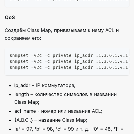
QoS
Создаём Class Map, привязываем к нему ACL и
сохраняем его:
snmpset -v2c -c private ip_addr .1.3.6.1.4.1.4
snmpset -v2c -c private ip_addr .1.3.6.1.4.1.4
snmpset -v2c -c private ip_addr .1.3.6.1.4.1.4
ip_addr - IP коммутатора;
length – количество символов в названии
Class Map;
acl_name - номер или название ACL;
{A.B.C..} – название Class Map;
'a' = 97, 'b' = 98, 'c' = 99 и т. д., '0' = 48, '1' =