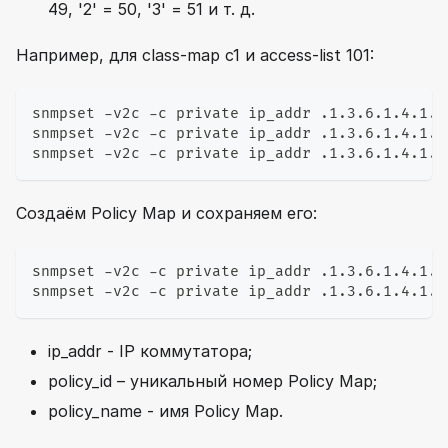
49, '2' = 50, '3' = 51 и т. д.
Например, для class-map c1 и access-list 101:
snmpset -v2c -c private ip_addr .1.3.6.1.4.1.4
snmpset -v2c -c private ip_addr .1.3.6.1.4.1.4
snmpset -v2c -c private ip_addr .1.3.6.1.4.1.4
Создаём Policy Map и сохраняем его:
snmpset -v2c -c private ip_addr .1.3.6.1.4.1.4
snmpset -v2c -c private ip_addr .1.3.6.1.4.1.4
ip_addr - IP коммутатора;
policy_id – уникальный номер Policy Map;
policy_name - имя Policy Map.