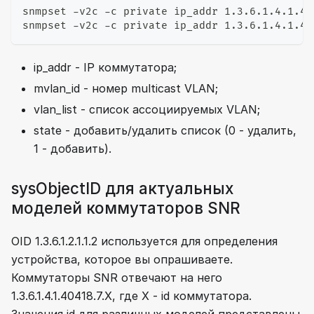
snmpset -v2c -c private ip_addr 1.3.6.1.4.1.40
snmpset -v2c -c private ip_addr 1.3.6.1.4.1.40
ip_addr - IP коммутатора;
mvlan_id - номер multicast VLAN;
vlan_list - список ассоциируемых VLAN;
state - добавить/удалить список (0 - удалить,
1 - добавить).
sysObjectID для актуальных
моделей коммутаторов SNR
OID 1.3.6.1.2.1.1.2 используется для определения
устройства, которое вы опрашиваете.
Коммутаторы SNR отвечают на него
1.3.6.1.4.1.40418.7.X, где X - id коммутатора.
Значения id для различных моделей представлены