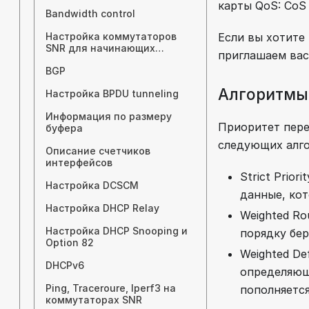
карты QoS: CoS -
Bandwidth control
Если вы хотите
Настройка коммутаторов
SNR для начинающих
приглашаем ва
пользователей
BGP
Алгоритмы
Настройка BPDU tunneling
Информация по размеру
Приоритет пере
буфера
следующих алг
Описание счетчиков
интерфейсов
Strict Prio
Настройка DCSCM
данные, кот
Настройка DHCP Relay
Weighted Ro
Настройка DHCP Snooping и
порядку бер
Option 82
Weighted De
DHCPv6
определяющи
Ping, Traceroure, Iperf3 на
пополняетс
коммутаторах SNR