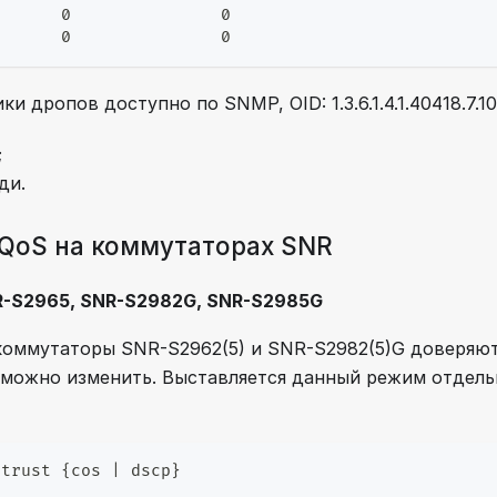
       0               0
       0               0
и дропов доступно по SNMP, OID: 1.3.6.1.4.1.40418.7.100.1
;
ди.
QoS на коммутаторах SNR
R-S2965, SNR-S2982G, SNR-S2985G
оммутаторы SNR-S2962(5) и SNR-S2982(5)G доверяют
можно изменить. Выставляется данный режим отдель
 trust {cos | dscp}