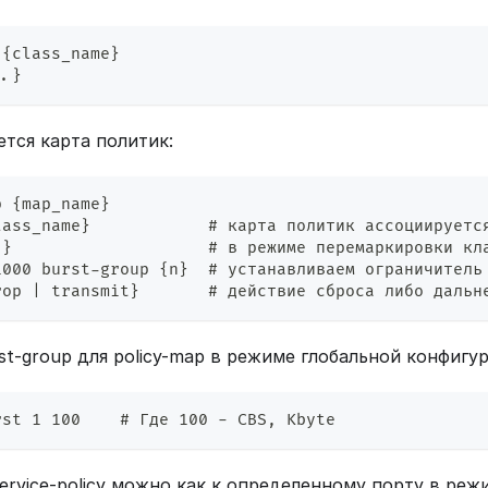
 {class_name}
..}
ется карта политик:
p {map_name}
lass_name}            # карта политик ассоциируетс
.}                    # в режиме перемаркировки кл
1000 burst-group {n}  # устанавливаем ограничитель
rop | transmit}       # действие сброса либо дальн
st-group для policy-map в режиме глобальной конфигу
rst 1 100    # Где 100 - CBS, Kbyte
ervice-policy можно как к определенному порту в реж