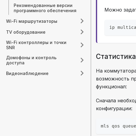
коммутаторах SNR
Рекомендованные версии
Можно задат
программного обеспечения
Wi-Fi маршрутизаторы
ip multic
TV оборудование
Wi-Fi контроллеры и точки
SNR
Статистика
Домофоны и контроль
доступа
На коммутатора
Видеонаблюдение
возможность пр
функционал:
Сначала необхо
конфигурации:
mls qos queu