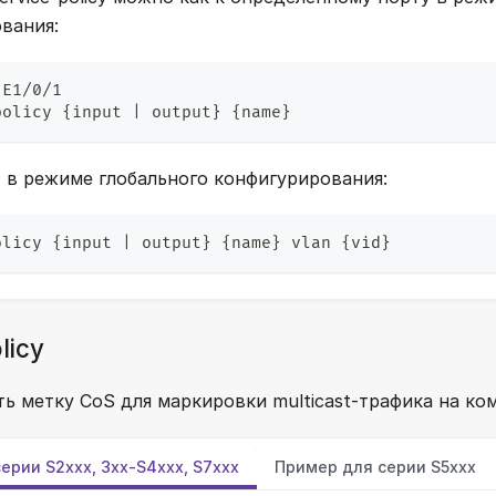
вания:
 E1/0/1
policy {input | output} {name}
N в режиме глобального конфигурирования:
olicy {input | output} {name} vlan {vid}
licy
ть метку CoS для маркировки multicast-трафика на ко
ерии S2xxx, 3xx-S4xxx, S7xxx
Пример для cерии S5xxx