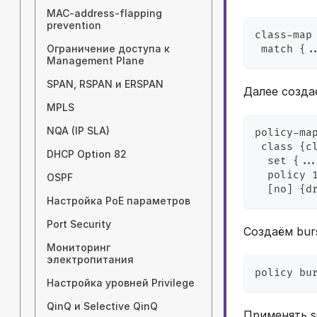
MAC-address-flapping
prevention
class-map
Ограничение доступа к
 match {.
Management Plane
SPAN, RSPAN и ERSPAN
Далее созда
MPLS
NQA (IP SLA)
policy-ma
 class {c
DHCP Option 82
  set {..
  policy 
OSPF
  [no] {d
Настройка PoE параметров
Port Security
Создаём bur
Мониторинг
электропитания
policy bu
Настройка уровней Privilege
QinQ и Selective QinQ
Применять s