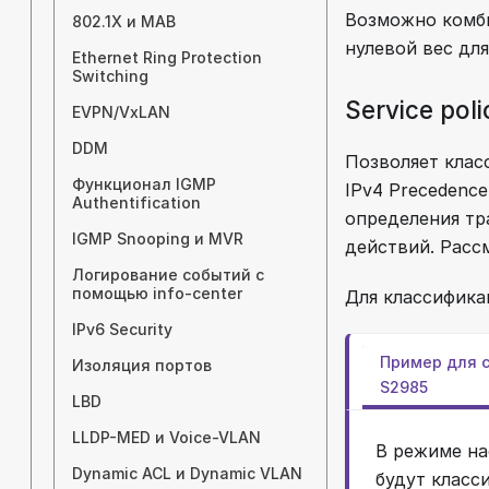
Возможно комби
802.1X и MAB
нулевой вес дл
Ethernet Ring Protection
Switching
Service poli
EVPN/VxLAN
DDM
Позволяет клас
Функционал IGMP
IPv4 Precedenc
Authentification
определения тр
IGMP Snooping и MVR
действий. Рассм
Логирование событий с
помощью info-center
Для классифика
IPv6 Security
Пример для c
Изоляция портов
S2985
LBD
LLDP-MED и Voice-VLAN
В режиме на
Dynamic ACL и Dynamic VLAN
будут класс