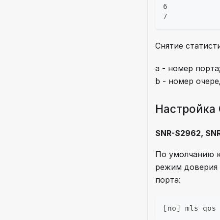
6           
7           
Снятие статистик
a - номер порта
b - номер очере
Настройка 
SNR-S2962, SN
По умолчанию к
режим доверия 
порта:
[no] mls qos