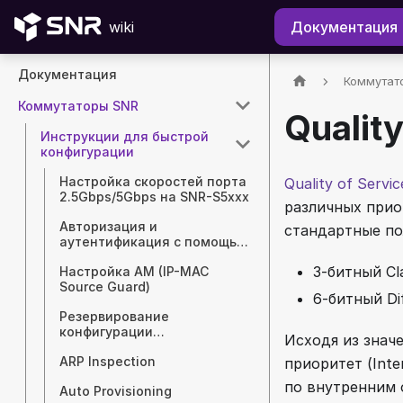
wiki
Документация
Документация
Коммутат
Коммутаторы SNR
Qualit
Инструкции для быстрой
конфигурации
Настройка скоростей порта
Quality of Servi
2.5Gbps/5Gbps на SNR-S5xxx
различных прио
Авторизация и
стандартные пол
аутентификация с помощью
RADIUS
3-битный Cla
Настройка AM (IP-MAC
Source Guard)
6-битный Dif
Резервирование
конфигурации
Исходя из знач
коммутаторов SNR с
ARP Inspection
приоритет (Inte
помощью TFTP/FTP/SFTP-
сервера
по внутренним 
Auto Provisioning