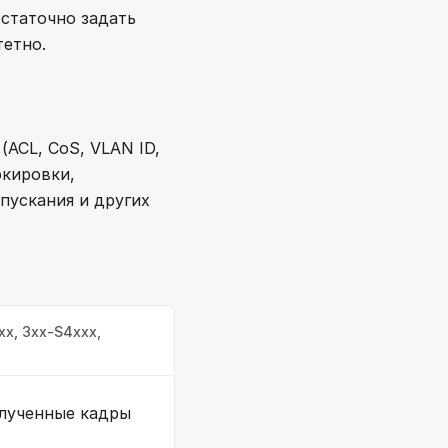
статочно задать
тетно.
ACL, CoS, VLAN ID,
ркировки,
пускания и других
х, 3xx-S4xxx,
олученные кадры