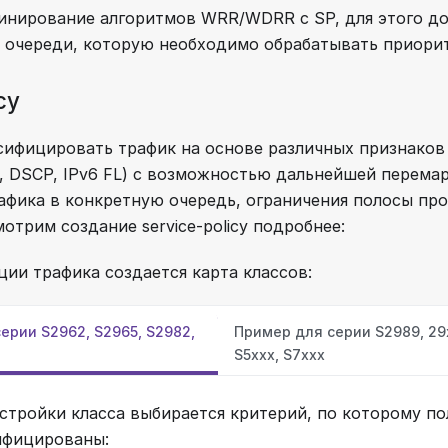
нирование алгоритмов WRR/WDRR с SP, для этого до
я очереди, которую необходимо обрабатывать приори
cy
сифицировать трафик на основе различных признаков (
e, DSCP, IPv6 FL) с возможностью дальнейшей перема
афика в конкретную очередь, ограничения полосы про
отрим создание service-policy подробнее:
ции трафика создается карта классов:
ерии S2962, S2965, S2982,
Пример для cерии S2989, 29х
S5xxx, S7xxx
стройки класса выбирается критерий, по которому п
ифицированы: