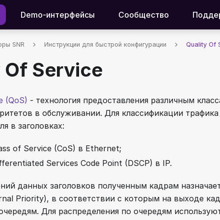
Demo-интерфейсы
Сообщество
Подде
оры SNR
Инструкции для быстрой конфигурации
Quality Of 
y Of Service
ce (QoS)
- технология предоставления различным класс
ритетов в обслуживании. Для классификации трафика
я в заголовках:
ss of Service (CoS) в Ethernet;
ferentiated Services Code Point (DSCP) в IP.
ений данных заголовков полученным кадрам назначае
rnal Priority), в соответствии с которым на выходе к
очередям. Для распределения по очередям использую