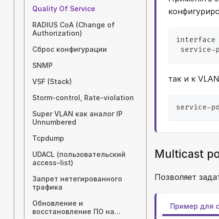
Quality Of Service
конфигуриро
RADIUS CoA (Change of
Authorization)
interface
Сброс конфигурации
 service-
SNMP
так и к VLA
VSF (Stack)
Storm-control, Rate-violation
service-p
Super VLAN как аналог IP
Unnumbered
Tcpdump
Multicast po
UDACL (пользовательский
access-list)
Позволяет зада
Запрет нетегированного
трафика
Обновление и
Пример для c
восстановление ПО на