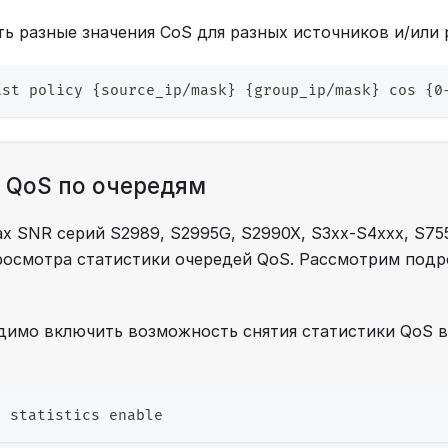
ь разные значения CoS для разных источников и/или 
ast policy {source_ip/mask} {group_ip/mask} cos {0
 QoS по очередям
х SNR серий S2989, S2995G, S2990X, S3xx-S4xxx, S75
осмотра статистики очередей QoS. Рассмотрим подр
димо включить возможность снятия статистики QoS в
e statistics enable