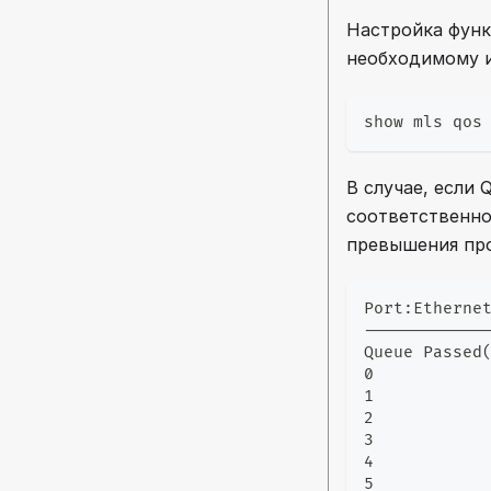
Настройка функ
необходимому и
show mls qos
В случае, если
соответственно
превышения про
Port:Etherne
------------
Queue Passed
0           
1           
2           
3           
4           
5           