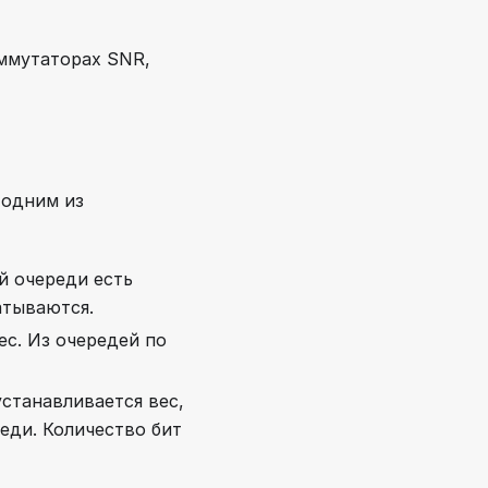
оммутаторах SNR,
 одним из
ой очереди есть
атываются.
ес. Из очередей по
устанавливается вес,
еди. Количество бит