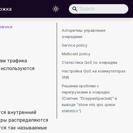
ржка
Service
Алгоритмы управления
очередями
Service policy
Multicast policy
ам трафика
Статистика QoS по очередям
 используются
Настройка QoS на коммутаторах
SNR
Решение проблем с
перегрузками в очередях
(Счётчик "Dropped(packet)" в
выводе "show mls qos queue
statistics")
тся внутренний
адры распределяются
тся так называемые