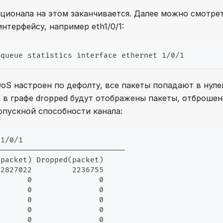
ционала на этом заканчивается. Далее можно смотрет
нтерфейсу, например eth1/0/1:
 queue statistics interface ethernet 1/0/1
 QoS настроен по дефолту, все пакеты попадают в нул
 в графе dropped будут отображены пакеты, отброше
пускной способности канала:
t1/0/1
-----------------------------
(packet) Dropped(packet)
 2827022         2236755
       0               0
       0               0
       0               0
       0               0
       0               0