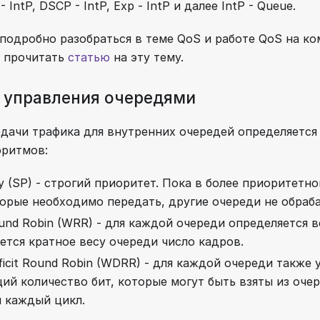
 IntP, DSCP - IntP, Exp - IntP и далее IntP - Queue.
 подробно разобраться в теме QoS и работе QoS на к
с прочитать
статью
на эту тему.
 управления очередями
дачи трафика для внутренних очередей определяется
оритмов:
rity (SP) - строгий приоритет. Пока в более приоритетн
орые необходимо передать, другие очереди не обраб
und Robin (WRR) - для каждой очереди определяется в
ется кратное весу очереди число кадров.
ficit Round Robin (WDRR) - для каждой очереди также 
й количество бит, которые могут быть взяты из очер
я каждый цикл.