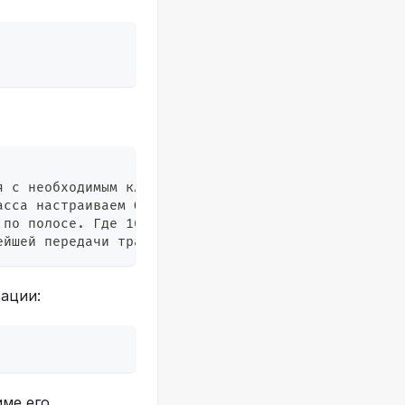
я с необходимым классом
асса настраиваем QoS для класса
 по полосе. Где 1000 - CIR, Kbits/sec. n - номер с
ейшей передачи трафика
рации:
име его