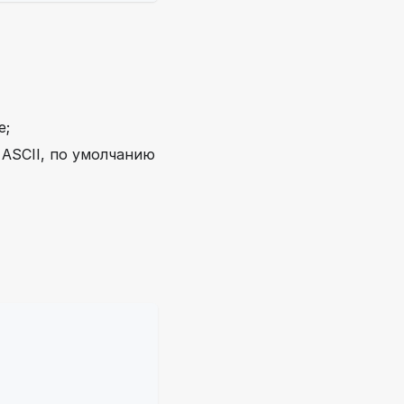
е;
 ASCII, по умолчанию