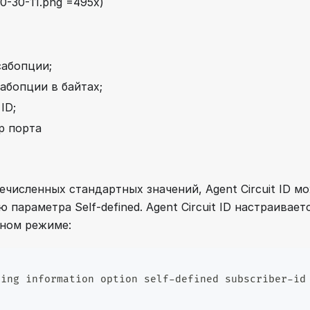
10-30-11.png =495x)
сабопции;
сабопции в байтах;
ID;
р порта
численных стандартных значений, Agent Circuit ID м
 параметра Self-defined. Agent Circuit ID настраиваетс
ьном режиме:
ping information option self-defined subscriber-id