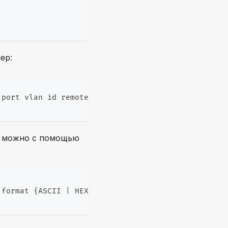
ер:
 port vlan id remote-mac
ат можно с помощью
 format {ASCII | HEX}