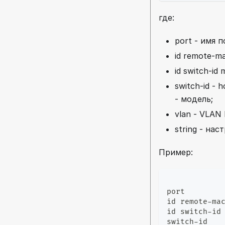
где:
port - имя п
id remote-m
id switch-i
switch-id -
- модель;
vlan - VLAN 
string - на
Пример:
port        
id remote-ma
id switch-id
switch-id   