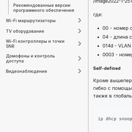
коммутаторах SNR
/image2022-1-25
Рекомендованные версии
программного обеспечения
где:
Wi-Fi маршрутизаторы
00 - номер 
TV оборудование
04 - длина 
Wi-Fi контроллеры и точки
014d - VLAN 
SNR
0003 - номе
Домофоны и контроль
доступа
Self-defined
Видеонаблюдение
Кроме вышепере
гибко с помощью
также в глобал
ip dhcp snoo