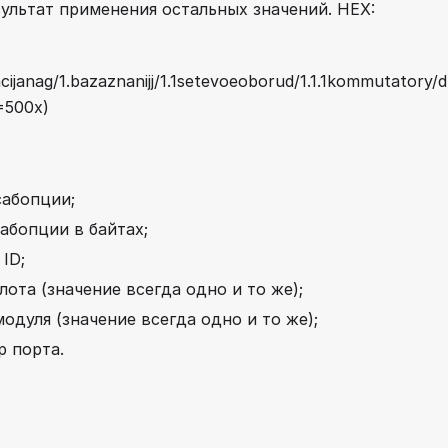
ультат применения остальных значений. HEX:
ijanag/1.bazaznanijj/1.1setevoeoborud/1.1.1kommutatory/d
=500x)
сабопции;
сабопции в байтах;
ID;
слота (значение всегда одно и то же);
модуля (значение всегда одно и то же);
р порта.