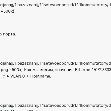
ijanag/1.bazaznanijj/1.1setevoeoborud/1.1.1kommutatory/d
 =500x)
р порта.
ijanag/1.bazaznanijj/1.1setevoeoborud/1.1.1kommutatory/d
.png =500x) Как мы видим, значение Ethernet1/0/2:33
 ':' + VLAN.0 + Hostname.
ijanag/1.bazaznanijj/1.1setevoeoborud/1.1.1kommutatory/d