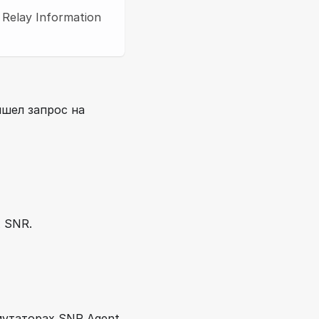
Relay Information
ишел запрос на
 SNR.
ммутаторах SNR Agent