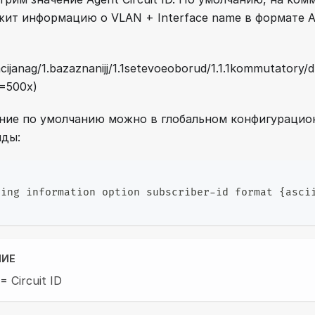
ржит информацию о VLAN + Interface name в формате A
ijanag/1.bazaznanijj/1.1setevoeoborud/1.1.1kommutatory/d
 =500x)
ние по умолчанию можно в глобальном конфигурацио
ды:
ping information option subscriber-id format {asci
НИЕ
= Circuit ID