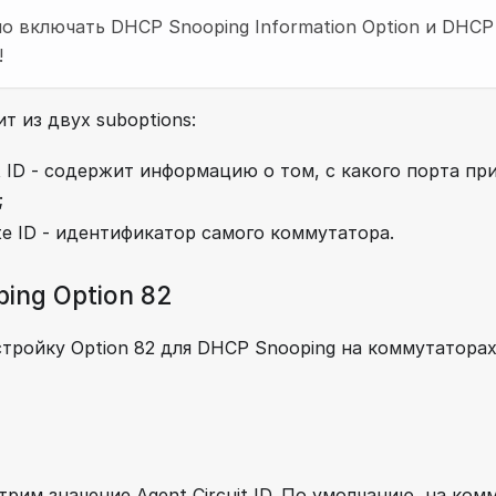
 включать DHCP Snooping Information Option и DHCP 
!
ит из двух suboptions:
it ID - содержит информацию о том, с какого порта пр
;
e ID - идентификатор самого коммутатора.
ing Option 82
тройку Option 82 для DHCP Snooping на коммутаторах
рим значение Agent Circuit ID. По умолчанию, на ко