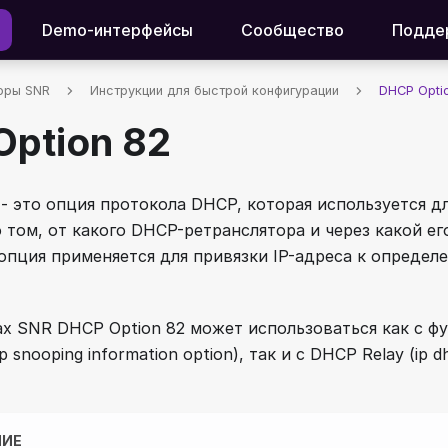
Demo-интерфейсы
Сообщество
Подде
оры SNR
Инструкции для быстрой конфигурации
DHCP Opti
ption 82
 - это опция протокола DHCP, которая используется 
 том, от какого DHCP-ретранслятора и через какой ег
 опция применяется для привязки IP-адреса к определ
х SNR DHCP Option 82 может использоваться как с 
p snooping information option), так и с DHCP Relay (ip d
НИЕ