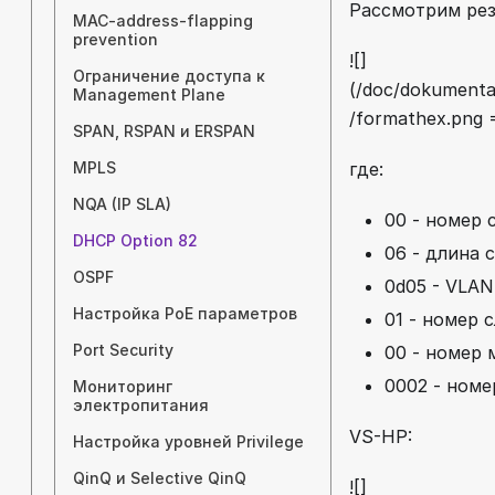
Рассмотрим рез
MAC-address-flapping
prevention
![]
Ограничение доступа к
(/doc/dokumentac
Management Plane
/formathex.png 
SPAN, RSPAN и ERSPAN
MPLS
где:
NQA (IP SLA)
00 - номер 
DHCP Option 82
06 - длина 
OSPF
0d05 - VLAN 
Настройка PoE параметров
01 - номер 
Port Security
00 - номер 
0002 - номе
Мониторинг
электропитания
VS-HP:
Настройка уровней Privilege
QinQ и Selective QinQ
![]