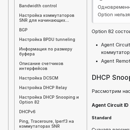
Bandwidth control
Одновременно
Option нельзя
Настройка коммутаторов
SNR для начинающих
пользователей
BGP
Option 82 состо
Настройка BPDU tunneling
Agent Circu
Информация по размеру
коммутатор
буфера
Agent Remot
Описание счетчиков
интерфейсов
DHCP Snoop
Настройка DCSCM
Настройка DHCP Relay
Рассмотрим нас
Настройка DHCP Snooping и
Option 82
Agent Circuit ID
DHCPv6
Standard
Ping, Traceroure, Iperf3 на
коммутаторах SNR
Сначала рассмот