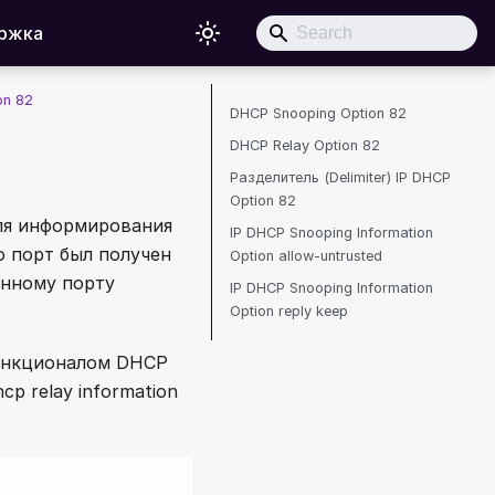
ржка
on 82
DHCP Snooping Option 82
DHCP Relay Option 82
Разделитель (Delimiter) IP DHCP
Option 82
для информирования
IP DHCP Snooping Information
о порт был получен
Option allow-untrusted
енному порту
IP DHCP Snooping Information
Option reply keep
функционалом DHCP
hcp relay information