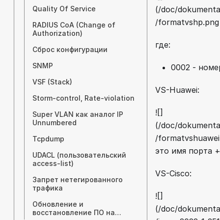
Quality Of Service
(/doc/dokumentac
/formatvshp.png
RADIUS CoA (Change of
Authorization)
где:
Сброс конфигурации
SNMP
0002 - номе
VSF (Stack)
VS-Huawei:
Storm-control, Rate-violation
![]
Super VLAN как аналог IP
Unnumbered
(/doc/dokumentac
/formatvshuawei
Tcpdump
это имя порта +
UDACL (пользовательский
access-list)
VS-Cisco:
Запрет нетегированного
трафика
![]
Обновление и
(/doc/dokumentac
восстановление ПО на