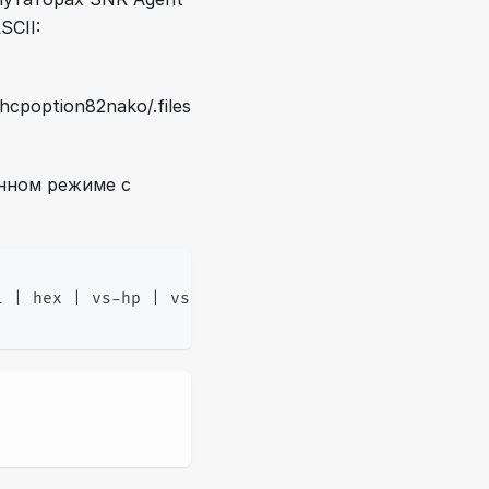
SCII:
hcpoption82nako/.files
нном режиме с
i | hex | vs-hp | vs-huawei | vs-cisco}