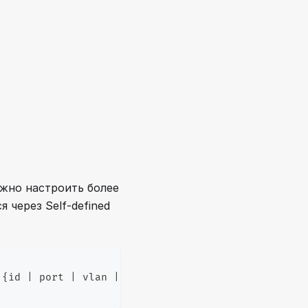
ожно настроить более
я через Self-defined
 {id | port | vlan | string}