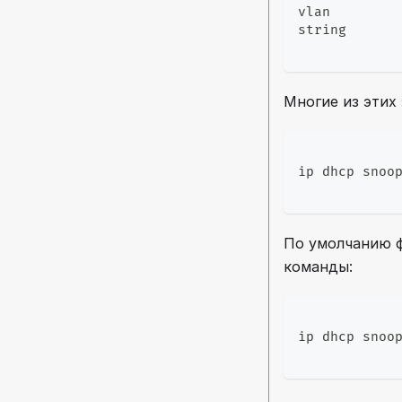
vlan        
string      
Многие из этих
ip dhcp snoo
По умолчанию ф
команды:
ip dhcp snoo