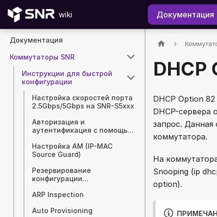
wiki
Документация
Документация
Коммутат
Коммутаторы SNR
DHCP O
Инструкции для быстрой
конфигурации
Настройка скоростей порта
DHCP Option 82
2.5Gbps/5Gbps на SNR-S5xxx
DHCP-сервера о
Авторизация и
запрос. Данная
аутентификация с помощью
коммутатора.
RADIUS
Настройка AM (IP-MAC
Source Guard)
На коммутатора
Резервирование
Snooping (ip dhc
конфигурации
option).
коммутаторов SNR с
ARP Inspection
помощью TFTP/FTP/SFTP-
сервера
Auto Provisioning
ПРИМЕЧА