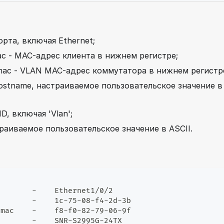
орта, включая Ethernet;
ac - MAC-адрес клиента в нижнем регистре;
d maс - VLAN MAC-адрес коммутатора в нижнем регистр
 hostname, настраиваемое пользовательское значение в
ID, включая 'Vlan';
страиваемое пользовательское значение в ASCII.
        -    Ethernet1/0/2
c       -    1c-75-08-f4-2d-3b
 maс    -    f8-f0-82-79-06-9f
        -    SNR-S2995G-24TX