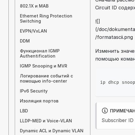
802.1X и MAB
Circuit ID соде
Ethernet Ring Protection
![]
Switching
(/doc/dokumentac
EVPN/VxLAN
/formatascii.png
DDM
Изменить значе
Функционал IGMP
Authentification
помощью коман
IGMP Snooping и MVR
Логирование событий с
помощью info-center
ip dhcp snoo
IPv6 Security
Изоляция портов
ПРИМЕЧА
LBD
Subscriber ID 
LLDP-MED и Voice-VLAN
Dynamic ACL и Dynamic VLAN