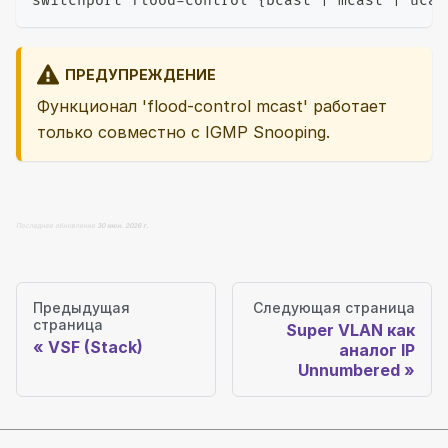
switchport flood-control {bcast | mcast | ucas
ПРЕДУПРЕЖДЕНИЕ
Функционал 'flood-control mcast' работает
только совместно с IGMP Snooping.
Последнее обновление
30 июн. 2026 г.
Предыдущая
Следующая страница
страница
Super VLAN как
VSF (Stack)
аналог IP
Unnumbered