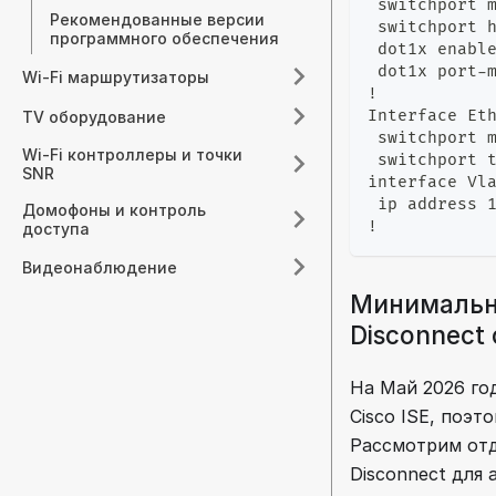
коммутаторах SNR
 switchport 
Рекомендованные версии
 switchport 
программного обеспечения
 dot1x enabl
 dot1x port-
Wi-Fi маршрутизаторы
!
Interface Et
TV оборудование
 switchport 
Wi-Fi контроллеры и точки
 switchport 
SNR
interface Vl
 ip address 
Домофоны и контроль
!
доступа
Видеонаблюдение
Минимальны
Disconnect
На Май 2026 го
Cisco ISE, поэт
Рассмотрим отд
Disconnect для