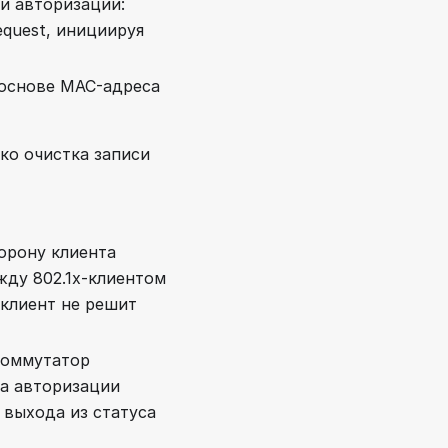
и авторизации:
quest, инициируя
основе MAC-адреса
ко очистка записи
орону клиента
ежду 802.1x-клиентом
клиент не решит
коммутатор
а авторизации
 выхода из статуса