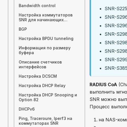
Bandwidth control
SNR-S225
Настройка коммутаторов
SNR-S296
SNR для начинающих
пользователей
SNR-S296
BGP
SNR-S298
Настройка BPDU tunneling
SNR-S298
Информация по размеру
SNR-S298
буфера
SNR-S299
Описание счетчиков
интерфейсов
SNR-S385
Настройка DCSCM
RADIUS CoA
(Ch
Настройка DHCP Relay
выполнить мгно
Настройка DHCP Snooping и
SNR можно выпо
Option 82
Процесс выполн
DHCPv6
Ping, Traceroure, Iperf3 на
на NAS-ком
коммутаторах SNR