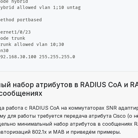
mode hybrid
hybrid allowed vlan 1;10 untag                    
e
method portbased
hernet1/0/23                                      
mode trunk
trunk allowed vlan 10;30
an30                                              
192.168.30.100 255.255.255.0
й набор атрибутов в RADIUS CoA и R
 сообщениях
да работа с RADIUS CoA на коммутаторах SNR адаптир
ому для работы требуется передача атрибута Cisco (о 
ельно минимальный набор атрибутов в сообщениях 
 авторизаций 802.1x и MAB и приведём примеры.