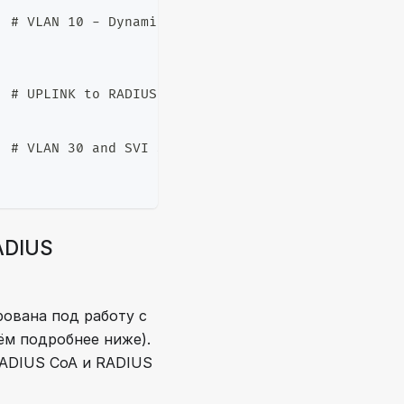
  # VLAN 10 - Dynamic VLAN
  # UPLINK to RADIUS-Server
  # VLAN 30 and SVI 30 for connectivity with RADIU
ADIUS
ована под работу с
нём подробнее ниже).
RADIUS CoA и RADIUS