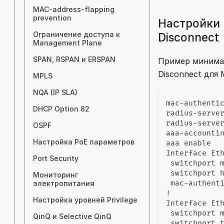
MAC-address-flapping
prevention
Настройки 
Ограничение доступа к
Disconnect
Management Plane
SPAN, RSPAN и ERSPAN
Пример минима
Disconnect для 
MPLS
NQA (IP SLA)
mac-authenti
DHCP Option 82
radius-serve
radius-serve
OSPF
aaa-accounti
Настройка PoE параметров
aaa enable
Interface Et
Port Security
 switchport 
 switchport 
Мониторинг
электропитания
 mac-authent
!
Настройка уровней Privilege
Interface Et
 switchport 
QinQ и Selective QinQ
 switchport 