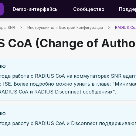
Demo-интерфейсы
Сообщество
Подде
оры SNR
Инструкции для быстрой конфигурации
RADIUS CoA
 CoA (Change of Author
ИЮ
года работа с RADIUS CoA на коммутаторах SNR адап
co ISE. Более подробно можно узнать в главе: "Миним
RADIUS CoA и RADIUS Disconnect сообщениях".
ИЮ
года работу с RADIUS CoA и Disconnect поддерживаю