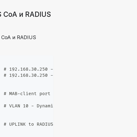
 CoA и RADIUS
 CoA и RADIUS
  # 192.168.30.250 - RADIUS Auth Server, "snr" - k
  # 192.168.30.250 - RADIUS Acco Server, "snr" - k
  # MAB-client port
  # VLAN 10 - Dynamic VLAN
  # UPLINK to RADIUS-Server