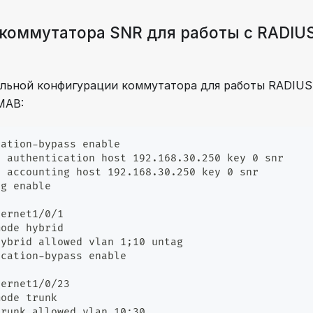
коммутатора SNR для работы с RADIUS
льной конфигурации коммутатора для работы RADIUS
MAB:
cation-bypass enable
r authentication host 192.168.30.250 key 0 snr    
r accounting host 192.168.30.250 key 0 snr        
ng enable
hernet1/0/1                                       
mode hybrid
hybrid allowed vlan 1;10 untag                    
ication-bypass enable
hernet1/0/23                                      
mode trunk
trunk allowed vlan 10;30 