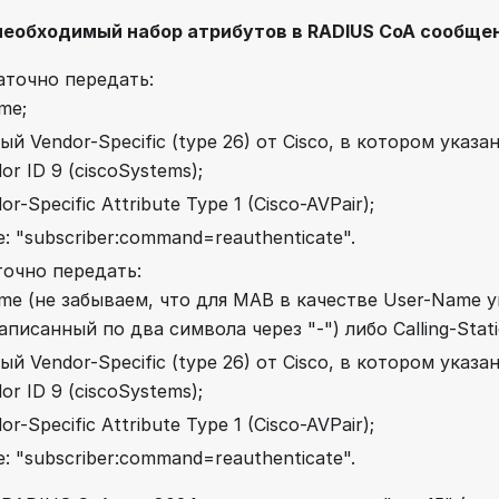
еобходимый набор атрибутов в RADIUS CoA сообще
таточно передать:
me;
й Vendor-Specific (type 26) от Cisco, в котором указан
or ID 9 (ciscoSystems);
or-Specific Attribute Type 1 (Cisco-AVPair);
e: "subscriber
:command
=reauthenticate".
очно передать:
me (не забываем, что для MAB в качестве User-Name 
аписанный по два символа через "-") либо Calling-Stati
й Vendor-Specific (type 26) от Cisco, в котором указан
or ID 9 (ciscoSystems);
or-Specific Attribute Type 1 (Cisco-AVPair);
e: "subscriber
:command
=reauthenticate".