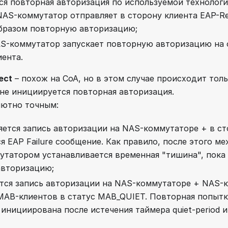
ся повторная авторизация по используемой технологи
AS-коммутатор отправляет в сторону клиента EAP-Re
бразом повторную авторизацию;
S-коммутатор запускает повторную авторизацию на 
ента.
ect
– похож на CoA, но в этом случае происходит толь
 не инициируется повторная авторизация.
лютно точным:
яется запись авторизации на NAS-коммутаторе + в ст
я EAP Failure сообщение. Как правило, после этого м
утатором устанавливается временная "тишина", пока 
авторизацию;
тся запись авторизации на NAS-коммутаторе + NAS-
MAB-клиентов в статус MAB_QUIET. Повторная попытк
инициирована после истечения таймера quiet-period и