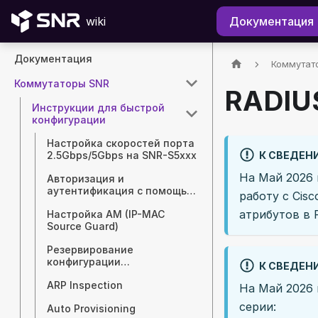
wiki
Документация
Документация
Коммутат
Коммутаторы SNR
RADIUS
Инструкции для быстрой
конфигурации
Настройка скоростей порта
К СВЕДЕН
2.5Gbps/5Gbps на SNR-S5xxx
На Май 2026 
Авторизация и
аутентификация с помощью
работу с Cis
RADIUS
атрибутов в 
Настройка AM (IP-MAC
Source Guard)
Резервирование
конфигурации
К СВЕДЕН
коммутаторов SNR с
ARP Inspection
помощью TFTP/FTP/SFTP-
На Май 2026 
сервера
серии:
Auto Provisioning