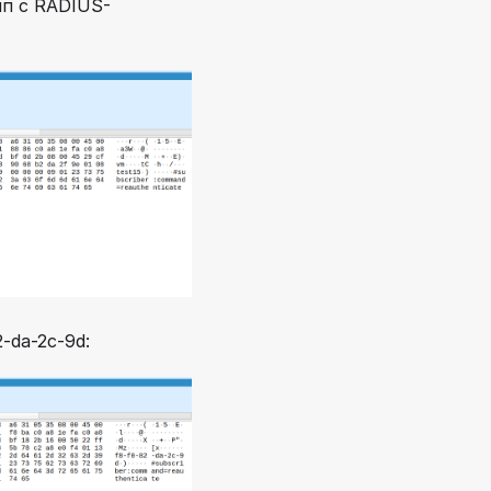
мп с RADIUS-
-da-2c-9d: