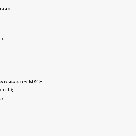
ниях
о:
указывается MAC-
on-Id;
о: