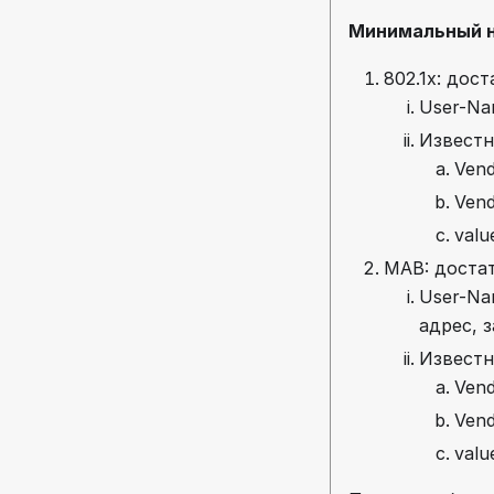
Минимальный н
802.1x: дос
User-Na
Известны
Vend
Vend
valu
MAB: достат
User-Na
адрес, з
Известны
Vend
Vend
valu