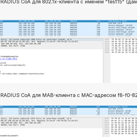
RADIUS CoA для 802.1x-клиента с именем "test15" (да
RADIUS CoA для MAB-клиента с MAC-адресом f8-f0-82