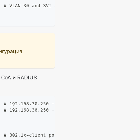
  # VLAN 30 and SVI 30 for connectivity with RADIU
игурация
 CoA и RADIUS
  # 192.168.30.250 - RADIUS Auth Server, "snr" - k
  # 192.168.30.250 - RADIUS Acco Server, "snr" - k
  # 802.1x-client port