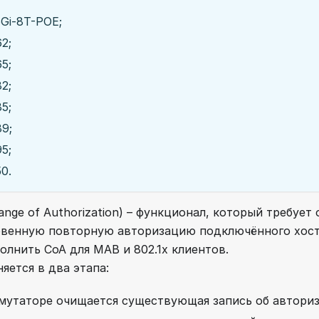
Gi-8T-POE;
2;
5;
2;
5;
9;
5;
0.
ange of Authorization) – функционал, который требуе
венную повторную авторизацию подключённого хост
лнить CoA для MAB и 802.1x клиентов.
яется в два этапа:
мутаторе очищается существующая запись об авториз