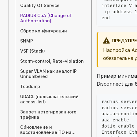
Quality Of Service
interface Vl
 ip address 
RADIUS CoA (Change of
end
Authorization)
Сброс конфигурации
ПРЕДУПР
SNMP
Настройка Ac
VSF (Stack)
обязательна 
Storm-control, Rate-violation
Super VLAN как аналог IP
Пример минима
Unnumbered
Disconnect для 8
Tcpdump
UDACL (пользовательский
access-list)
radius-serve
radius-serve
Запрет нетегированного
aaa-accounti
трафика
aaa enable
dot1x enable
Обновление и
восстановление ПО на
Interface Et