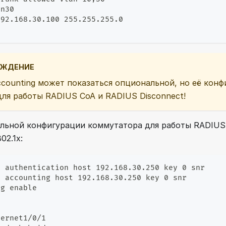
an30                                              
192.168.30.100 255.255.255.0
ЕЖДЕНИЕ
counting может показаться опциональной, но её конф
для работы RADIUS CoA и RADIUS Disconnect!
льной конфигурации коммутатора для работы RADIUS
02.1x:
r authentication host 192.168.30.250 key 0 snr    
r accounting host 192.168.30.250 key 0 snr        
ng enable
hernet1/0/1                                       